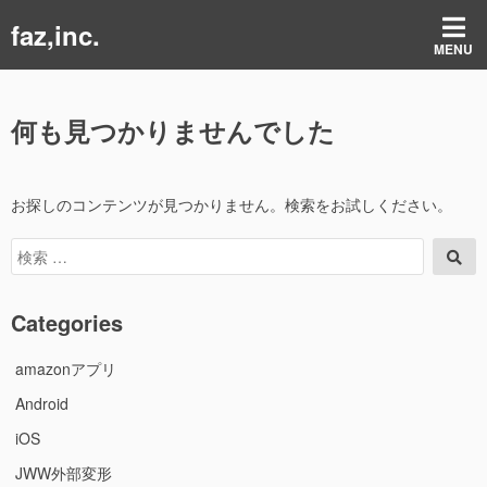
コ
faz,inc.
ン
MENU
テ
ン
ツ
何も見つかりませんでした
へ
ス
キ
ッ
お探しのコンテンツが見つかりません。検索をお試しください。
プ
検
検
索
索
対
象:
Categories
amazonアプリ
Android
iOS
JWW外部変形