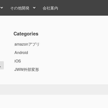
その他開発
会社案内
Categories
amazonアプリ
Android
iOS
検
索
JWW外部変形