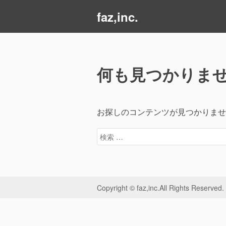
コ
faz,inc.
ン
テ
ン
ツ
何も見つかりま
へ
ス
キ
ッ
お探しのコンテンツが見つかりませ
プ
検
索
対
象:
Copyright © faz,inc.All Rights Reserved.